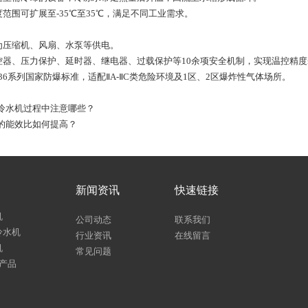
范围可扩展至-35℃至35℃，满足不同工业需求。
为压缩机、风扇、水泵等供电。
器、压力保护、延时器、继电器、过载保护等10余项安全机制，实现温控精度
36系列国家防爆标准，适配ⅡA-ⅡC类危险环境及1区、2区爆炸性气体场所。
冷水机过程中注意哪些？
的能效比如何提高？
新闻资讯
快速链接
机
公司动态
联系我们
冷水机
行业资讯
在线留言
机
常见问题
多产品