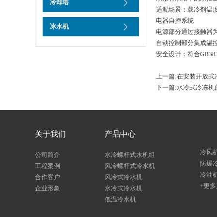
冷却塔
适配场景：载冷剂温度
电器自控系统
冰水机
电源部分通过接触器
自动控制部分集成温控
安全设计：符合GB38
上一篇:
在安装开放式
下一篇:
水冷式冷冻机
关于我们
产品中心
冷风
公司简介
水冷螺杆式水机组
防爆
工程案例
风冷螺杆式冷水机
冷油
合作客户
风冷式冷水机
+更
企业形象
水冷式冷水机
低温冷水机